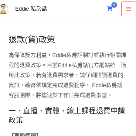
跳
M
Eddie 私房話
至
M
主
要
退款(貨)政策
內
容
為保障雙方利益，Eddie私房話制訂並執行相關課
程的退費政策。目前Eddie私房話官方網站統一適
用此政策，若有退費需求者，請仔細閱讀退費的
資訊，確實依規定完成退費程序， Eddie私房話
客服團隊，將儘速於工作日完成退費事宜。
一、直播、實體、線上課程退費申請
政策
【直播課
程
】