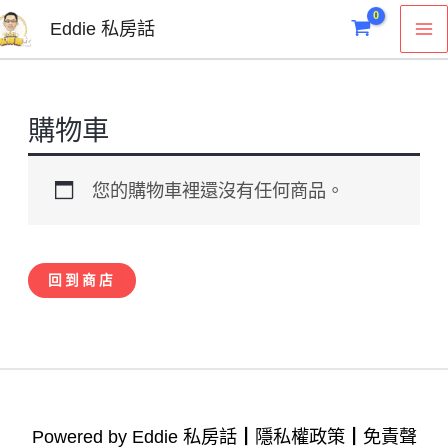
跳
M
Eddie 私房話
至
M
主
要
購物車
內
容
您的購物車裡還沒有任何商品。
回到商店
Powered by Eddie 私房話┃
隱私權政策
┃
免責聲