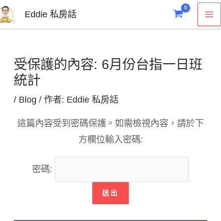
跳
M
Eddie 私房話
至
M
主
要
受保護的內容: 6月份台指一日班
內
統計
容
/
Blog
/ 作者:
Eddie 私房話
這篇內容受到密碼保護。如需檢視內容，請於下
方欄位輸入密碼:
密碼: