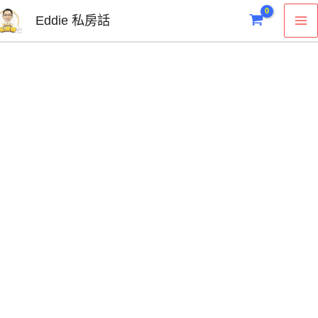
跳
2026
M
Eddie 私房話
至
年
M
主
*
要
月
內
月
容
聽
月
月
安！
超
值
月
直
播