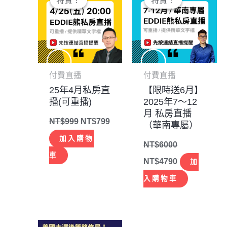
特賣！
特賣！
特賣！
特賣！
價
價
價
價
格：
格：
格：
格：
NT$999。
NT$799。
NT$6000。
NT$4790。
付費直播
付費直播
25年4月私房直
【限時送6月】
播(可重播)
2025年7～12
月 私房直播
NT$
999
NT$
799
（華南專屬）
加入購物
NT$
6000
車
NT$
4790
加
入購物車