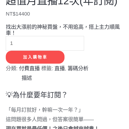
超值月直播12次(年訂閱)
NT$
14400
找出大漲前的神秘買盤，不用追高，搭上主力順風
車！
加入購物車
分類:
付費直播
標籤:
直播
,
籌碼分析
描述
💡為什麼要年訂閱？
「每月訂就好，幹嘛一次一年？」
這問題很多人問過，但答案很簡單——
現在買就是最低價！之後只會越來越貴！