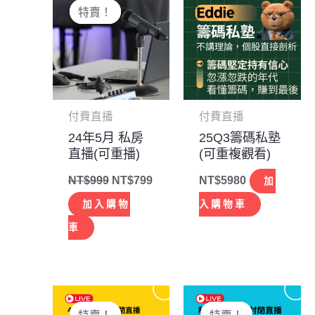
始
前
特賣！
特賣！
價
價
格：
格：
NT$999。
NT$799。
付費直播
付費直播
24年5月 私房
25Q3籌碼私塾
直播(可重播)
(可重複觀看)
NT$
999
NT$
799
NT$
5980
加
加入購物
入購物車
車
原
目
原
目
始
前
始
前