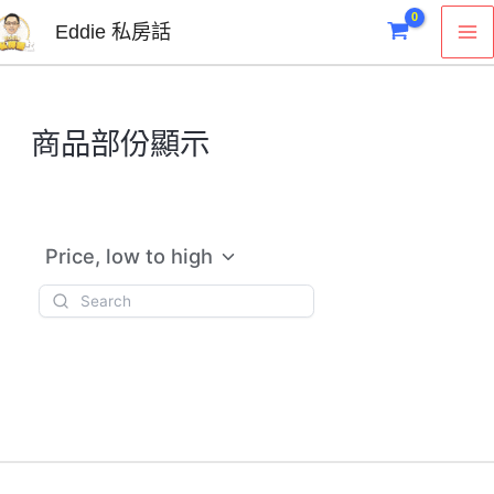
跳
M
Eddie 私房話
至
M
主
要
商品部份顯示
內
容
Price, low to high