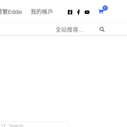
連繫Eddie
我的帳戶
搜
尋：