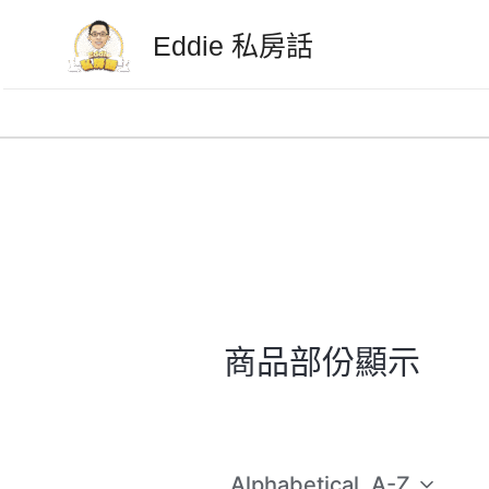
跳
Eddie 私房話
至
主
要
內
容
商品部份顯示
Alphabetical, A-Z