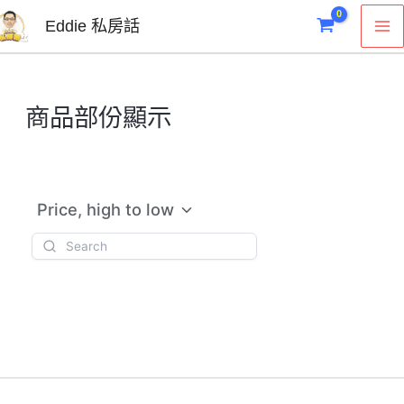
跳
M
Eddie 私房話
至
M
主
要
商品部份顯示
內
容
Price, high to low